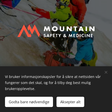
Vi bruker informasjonskapsler for å sikre at nettsiden vår
fungerer som det skal, og for å tilby deg best mulig
brukeropplevelse.
© 2024 Alle rettigheter forbeholdt | Schau og Iversen
Godta bare nødvendige
Aksepter alt
Drevet av
Webnode
Informasjonskapsler