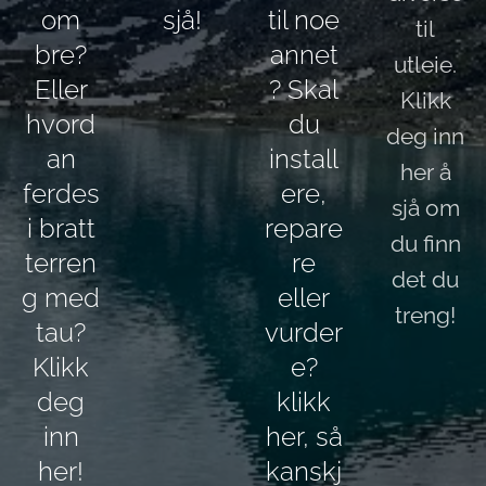
om
sjå!
til noe
til
bre?
annet
utleie.
Eller
? Skal
Klikk
hvord
du
deg inn
an
install
her å
ferdes
ere,
sjå om
i bratt
repare
du finn
terren
re
det du
g med
eller
treng!
tau?
vurder
Klikk
e?
deg
klikk
inn
her, så
her!
kanskj