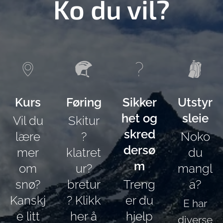
Ko du vil?
Kurs
Føring
Sikker
Utstyr
het og
sleie
Vil du
Skitur
skred
lære
?
Noko
dersø
mer
klatret
du
m
om
ur?
mangl
snø?
bretur
Treng
a?
Kanskj
? Klikk
er du
E har
e litt
her å
hjelp
diverse