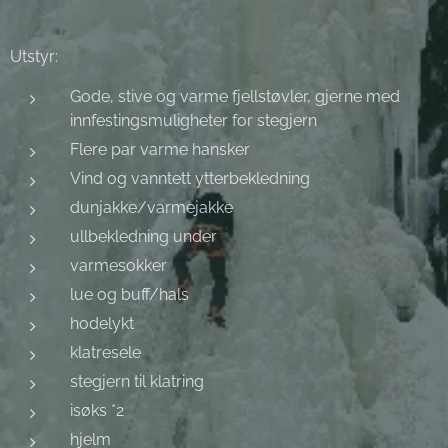
Utstyr:
Gode, stive og varme fjellstøvler, gjerne med
innfestingsmuligheter for stegjern
Flere par varme hansker
Vind og vanntett ytterbekledning
dunjakke/varmejakke
ullbekledning under
varmesokker
lue og buff/hals
hodelykt
klatresele
stegjern til klatring
isøks *2
hjelm