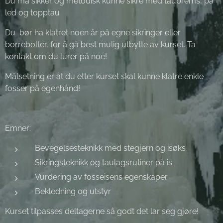
Du må sikker og metodisk kunne sikre med taubrems, på
led og topptau
Du bør ha klatret noen år på egne sikringer eller
borrebolter, for å gå best mulig utbytte av kurset. Ta
kontakt om du lurer på noe!
Målsetning er at du etter kurset skal kunne klatre enkle
fosser på egenhånd!
Emner:
Bevegelsesteknikk med stegjern og isøks
Sikringsteknikk og taulagsrutiner på is
Vurdering av fosseisens egenskaper
Bekledning og utstyr
Kurset tilpasses deltagerne så godt det lar seg gjøre!