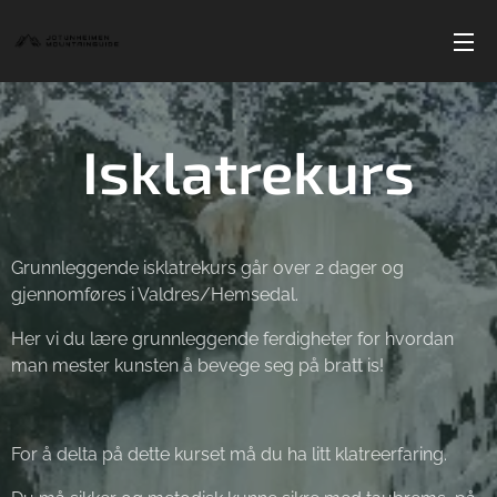
Isklatrekurs
Grunnleggende isklatrekurs går over 2 dager og
gjennomføres i Valdres/Hemsedal.
Her vi du lære grunnleggende ferdigheter for hvordan
man mester kunsten å bevege seg på bratt is!
For å delta på dette kurset må du ha litt klatreerfaring.