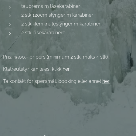
taubrems m låsekarabiner
2 stk 120cm slynger m karabiner
2 stk klemknuteslynger m karabiner
2 stk låsekarabinere
Pris: 4500,- pr pers (minimum 2 stk, maks 4 stk).
Klatreutstyr kan leies, klikk
her
Ta kontakt for spørsmål, booking eller annet
her